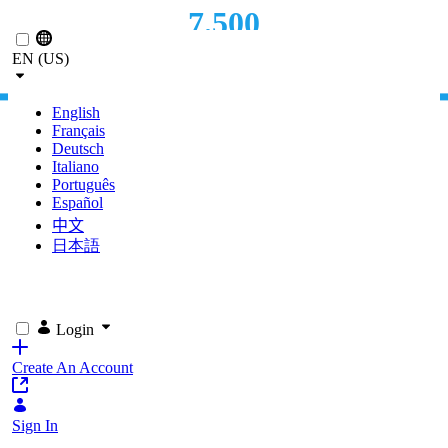
7.500
Skip to Main Content
EN (US)
FUNCIONÁRIOS IMPACTADOS
English
Français
Deutsch
Italiano
Português
Español
中文
日本語
Login
Create An Account
Sign In