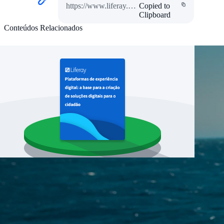
https://www.liferay.com/resources/case-studies/embrapa
Copied to
Clipboard
Conteúdos Relacionados
caso de sucesso
Petrobras
Para celebrar seus 70 anos de história, a maior
empresa da América Latina, em valor de
mercado, atualiza seu ecossistema digital em
busca de melhores experiências para
funcionários e cidadãos.
Leia o caso de sucesso
WHITEPAPER
O autoatendimento como estratégia chave para
os novos governos digitais
Neste whitepaper, mostramos os elementos
essenciais que os líderes de TI precisam
conhecer para obter o máximo de seus
investimentos em tecnologia através de portais
flexíveis e com funcionalidades chave, como o
autoatendimento, que pode oferecer a
experiência que os usuários tanto desejam.