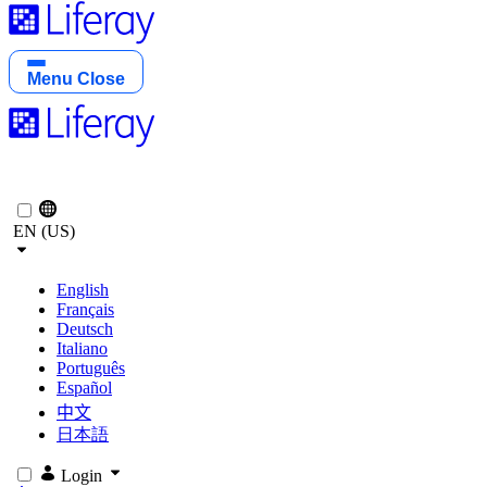
Menu
Close
EN (US)
English
Français
Deutsch
Italiano
Português
Español
中文
日本語
Login