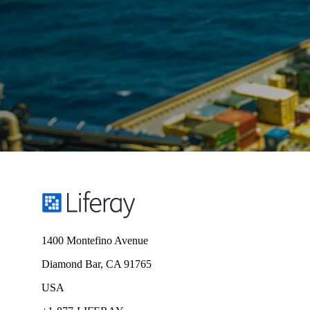
Confira o conteúdo
whitepaper
Plataformas de experiência digital: a base para
a criação de soluções digitais para o cidadão
Entenda como o valor real da transformação
digital vem da coleta de experiências dos
cidadãos no cenário digital e da entrega de
uma experiência personalizada.
Descubra como
1400 Montefino Avenue
Diamond Bar, CA 91765
USA