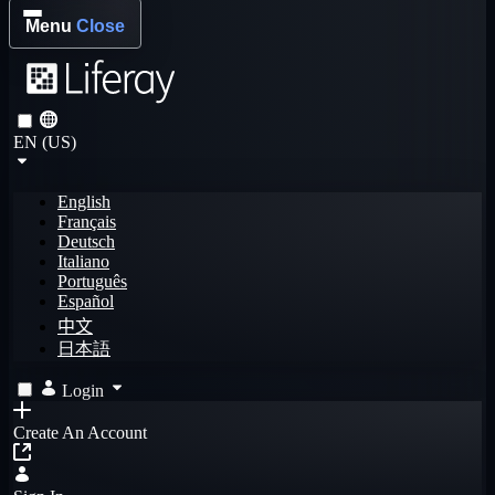
Menu
Close
EN (US)
English
Français
Deutsch
Italiano
Português
Español
中文
日本語
Login
Create An Account