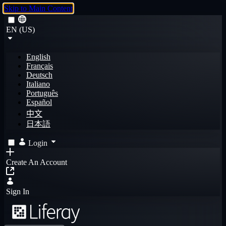
Skip to Main Content
EN (US)
English
Français
Deutsch
Italiano
Português
Español
中文
日本語
Login
Create An Account
Sign In