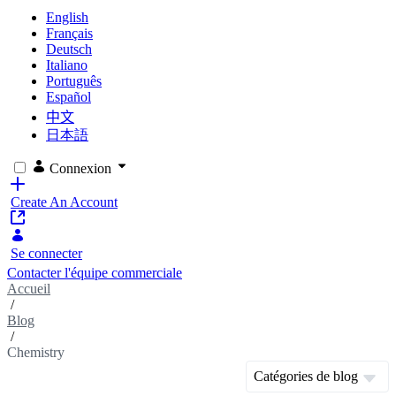
English
Français
Deutsch
Italiano
Português
Español
中文
日本語
Connexion
Create An Account
Se connecter
Contacter l'équipe commerciale
Accueil
/
Blog
/
Chemistry
Catégories de blog