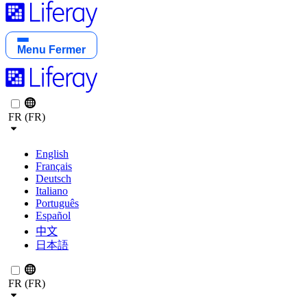
Menu
Fermer
FR (FR)
English
Français
Deutsch
Italiano
Português
Español
中文
日本語
FR (FR)