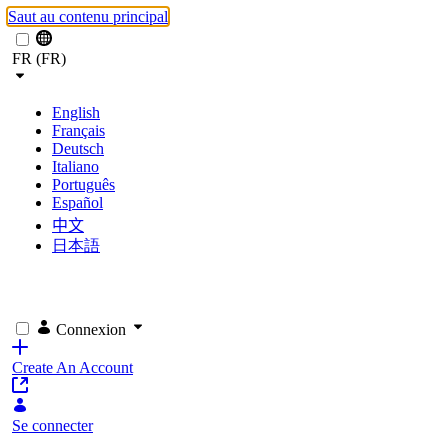
Saut au contenu principal
FR (FR)
English
Français
Deutsch
Italiano
Português
Español
中文
日本語
Connexion
Create An Account
Se connecter