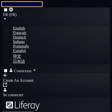
Saut au contenu principal
FR (FR)
English
Français
Deutsch
Italiano
Português
Español
中文
日本語
Connexion
Create An Account
Se connecter