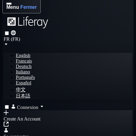
Menu
Fermer
FR (FR)
English
Français
Deutsch
Italiano
Português
Español
中文
日本語
Connexion
Create An Account