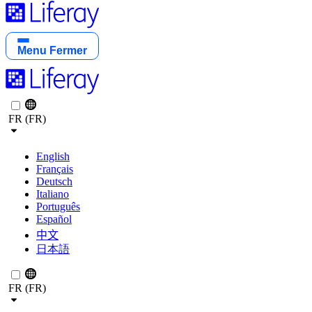
Menu
Fermer
FR (FR)
English
Français
Deutsch
Italiano
Português
Español
中文
日本語
FR (FR)