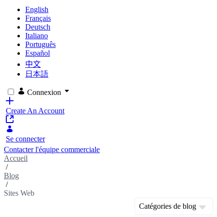
English
Français
Deutsch
Italiano
Português
Español
中文
日本語
Connexion
Create An Account
Se connecter
Contacter l'équipe commerciale
Accueil
/
Blog
/
Sites Web
Catégories de blog