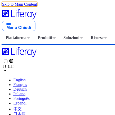
Skip to Main Content
Menù
Chiudi
Piattaforma
Prodotti
Soluzioni
Risorse
IT (IT)
English
Français
Deutsch
Italiano
Português
Español
中文
日本語