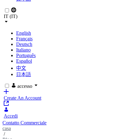
IT (IT)
English
Français
Deutsch
Italiano
Português
Español
中文
日本語
accesso
Create An Account
Accedi
Contatto Commerciale
casa
/