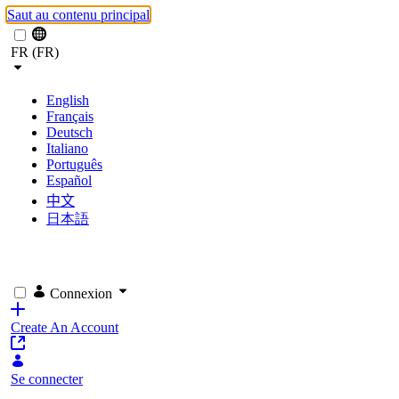
Saut au contenu principal
FR (FR)
English
Français
Deutsch
Italiano
Português
Español
中文
日本語
Connexion
Create An Account
Se connecter