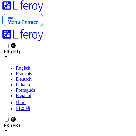
Menu
Fermer
FR (FR)
English
Français
Deutsch
Italiano
Português
Español
中文
日本語
FR (FR)