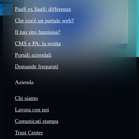
PaaS vs SaaS: differenze
Che cos'è un portale web?
Il tuo sito funziona?
CMS e PA: la svolta
Portali aziendali
Domande frequenti
Azienda
Chi siamo
Lavora con noi
Comunicati stampa
Trust Center