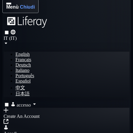
Menù
Chiudi
IT (IT)
English
Français
Deutsch
Italiano
Português
Español
中文
日本語
accesso
Create An Account