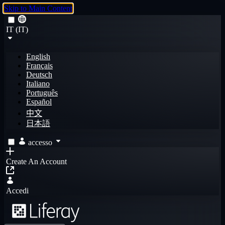
Skip to Main Content
IT (IT)
English
Français
Deutsch
Italiano
Português
Español
中文
日本語
accesso
Create An Account
Accedi