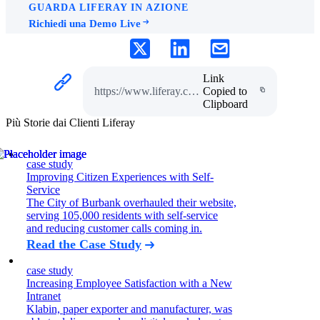
GUARDA LIFERAY IN AZIONE
Richiedi una Demo Live
Link
https://www.liferay.com/it/resources/case-studies/city-of-vienna
Copied to
Clipboard
Più Storie dai Clienti Liferay
case study
Improving Citizen Experiences with Self-
Service
The City of Burbank overhauled their website,
serving 105,000 residents with self-service
and reducing customer calls coming in.
Read the Case Study
case study
Increasing Employee Satisfaction with a New
Intranet
Klabin, paper exporter and manufacturer, was