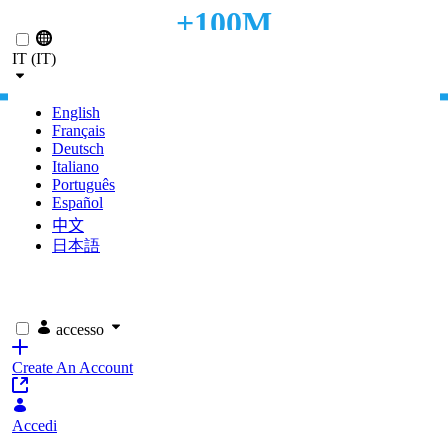
+100M
Skip to Main Content
IT (IT)
VISUALIZZAZIONI AL MESE
English
Français
Deutsch
Italiano
Português
Español
中文
日本語
accesso
Create An Account
Accedi