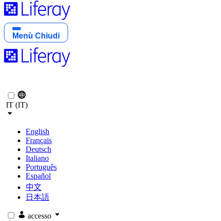
Menù
Chiudi
IT (IT)
English
Français
Deutsch
Italiano
Português
Español
中文
日本語
accesso