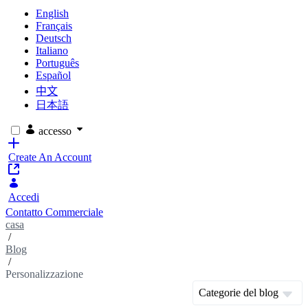
English
Français
Deutsch
Italiano
Português
Español
中文
日本語
accesso
Create An Account
Accedi
Contatto Commerciale
casa
/
Blog
/
Personalizzazione
Categorie del blog