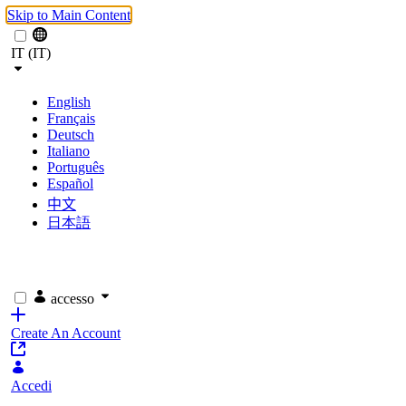
Skip to Main Content
IT (IT)
English
Français
Deutsch
Italiano
Português
Español
中文
日本語
accesso
Create An Account
Accedi