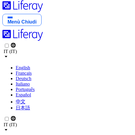
Menù
Chiudi
IT (IT)
English
Français
Deutsch
Italiano
Português
Español
中文
日本語
IT (IT)