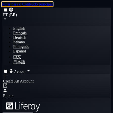
Pular para o Conteúdo principal
PT (BR)
English
Français
Deutsch
Italiano
Português
Español
中文
日本語
Acesso
Create An Account
Entrar