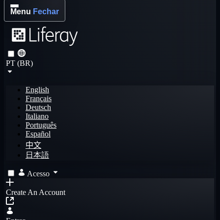
Menu
Fechar
PT (BR)
English
Français
Deutsch
Italiano
Português
Español
中文
日本語
Acesso
Create An Account