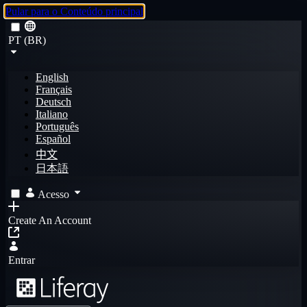
Pular para o Conteúdo principal
PT (BR)
English
Français
Deutsch
Italiano
Português
Español
中文
日本語
Acesso
Create An Account
Entrar