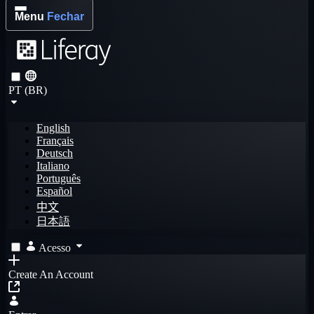
Menu
Fechar
PT (BR)
English
Français
Deutsch
Italiano
Português
Español
中文
日本語
Acesso
Create An Account