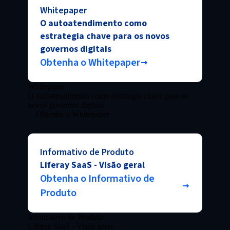
Whitepaper
O autoatendimento como
estrategia chave para os novos
governos digitais
Obtenha o Whitepaper
Whitepaper
O autoatendimento como estrategia chave para os
novos governos digitais
Obtenha o Whitepaper
Informativo de Produto
Liferay SaaS - Visão geral
Obtenha o Informativo de
Produto
Informativo de Produto
Liferay SaaS - Visão geral