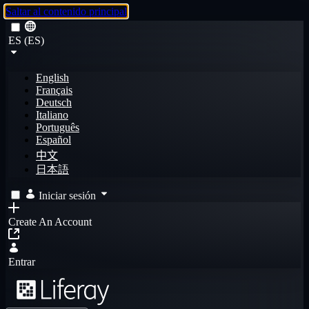
Saltar al contenido principal
ES (ES)
English
Français
Deutsch
Italiano
Português
Español
中文
日本語
Iniciar sesión
Create An Account
Entrar