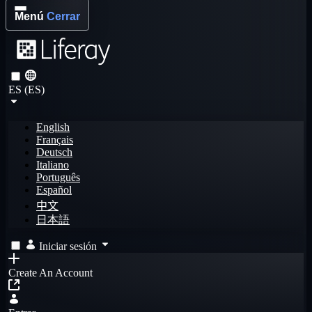
Menú
Cerrar
ES (ES)
English
Français
Deutsch
Italiano
Português
Español
中文
日本語
Iniciar sesión
Create An Account