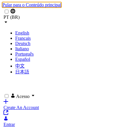
Pular para o Conteúdo principal
PT (BR)
English
Français
Deutsch
Italiano
Português
Español
中文
日本語
Acesso
Create An Account
Entrar