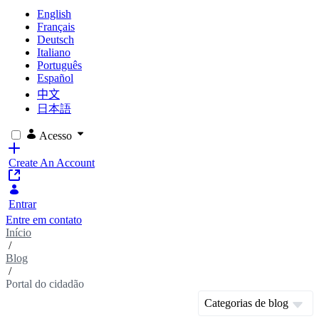
English
Français
Deutsch
Italiano
Português
Español
中文
日本語
Acesso
Create An Account
Entrar
Entre em contato
Início
/
Blog
/
Portal do cidadão
Categorias de blog