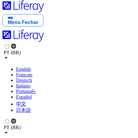
Menu
Fechar
PT (BR)
English
Français
Deutsch
Italiano
Português
Español
中文
日本語
PT (BR)