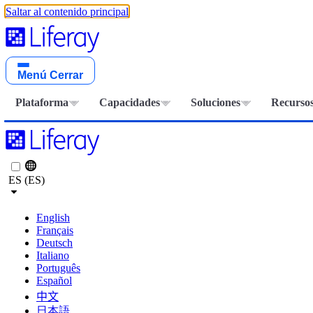
Saltar al contenido principal
Menú
Cerrar
Plataforma
Capacidades
Soluciones
Recurso
ES (ES)
English
Français
Deutsch
Italiano
Português
Español
中文
日本語