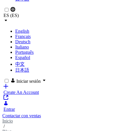
ES (ES)
English
Français
Deutsch
Italiano
Português
Español
中文
日本語
Iniciar sesión
Create An Account
Entrar
Contactar con ventas
Inicio
/