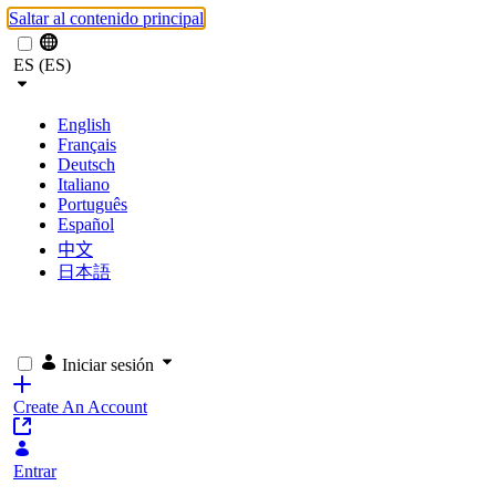
Saltar al contenido principal
ES (ES)
English
Français
Deutsch
Italiano
Português
Español
中文
日本語
Iniciar sesión
Create An Account
Entrar