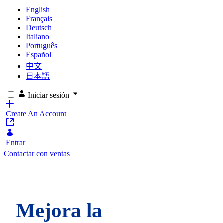
English
Français
Deutsch
Italiano
Português
Español
中文
日本語
Iniciar sesión
Create An Account
Entrar
Contactar con ventas
Mejora la