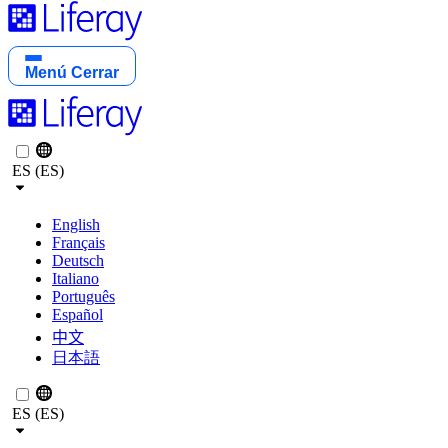
Menú
Cerrar
ES (ES)
English
Français
Deutsch
Italiano
Português
Español
中文
日本語
ES (ES)