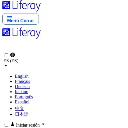
Menú
Cerrar
ES (ES)
English
Français
Deutsch
Italiano
Português
Español
中文
日本語
Iniciar sesión