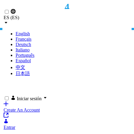
4
Saltar al contenido principal
ES (ES)
MESES DE MIGRACIÓN
English
Français
Deutsch
Italiano
Português
Español
中文
日本語
Iniciar sesión
Create An Account
Entrar