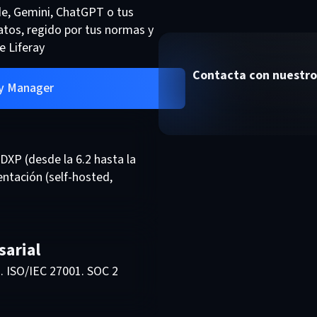
ude, Gemini, ChatGPT o tus
atos, regido por tus normas y
e Liferay
Contacta con nuestro
ry Manager
DXP (desde la 6.2 hasta la
ntación (self-hosted,
sarial
. ISO/IEC 27001. SOC 2