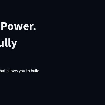
l Power.
ully
that allows you to build