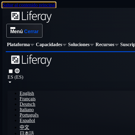
Saltar al contenido principal
Menú
Cerrar
Plataforma
Capacidades
Soluciones
Recursos
Suscri
ES (ES)
English
Français
Deutsch
Italiano
Português
Español
中文
日本語