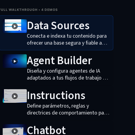
FULL WALKTHROUGH • 4 DEMOS
Data Sources
▶
Conecta e indexa tu contenido para
ofrecer una base segura y fiable a
cada interacción con IA.
Agent Builder
▶
Diseña y configura agentes de IA
adaptados a tus flujos de trabajo —
sin necesidad de programar.
Instructions
▶
Define parámetros, reglas y
directrices de comportamiento para
que tus agentes respeten la
Chatbot
identidad de marca y las políticas de
▶
tu organización.