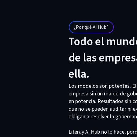
¿Por qué AI Hub?
Todo el mundo
de las empres
ella.
Los modelos son potentes. El 
empresa sin un marco de gob
en potencia. Resultados sin c
que no se pueden auditar ni ex
obligan a resolver la goberna
red-desc
ta
Liferay AI Hub no lo hace, po