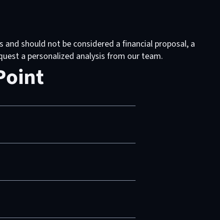
s and should not be considered a financial proposal, a
request a personalized analysis from our team.
Point
int es una plataforma de
, compartir y acceder a la
 diseñado principalmente para la
s, portales de clientes, portales de
rosoft 365.
una única plataforma.
es o extensiones adicionales.