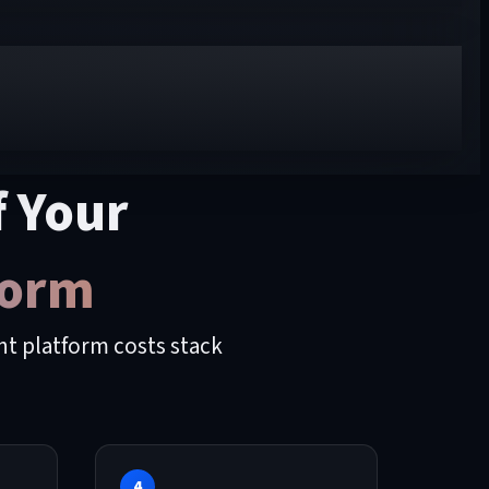
f Your
form
nt platform costs stack
4