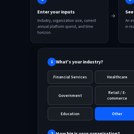
Enter your inputs
See
→
Industry, organization size, current
An e
annual platform spend, and time
in re
horizon.
What's your industry?
1
Financial Services
Healthcare
Retail / E-
Government
commerce
Education
Other
How big is your organization?
2