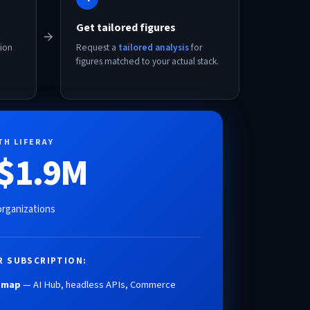
Get tailored figures
→
tion
Request a
tailored analysis
for
figures matched to your actual stack.
TH LIFERAY
 $1.9M
organizations
R SUBSCRIPTION:
dmap
— AI Hub, headless APIs, Commerce