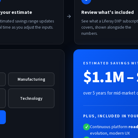
 your estimate
Review what's included
→
stimated savings range updates
See what a Liferay DXP subscrip
al time as you adjust the inputs.
covers, shown alongside the
numbers.
ESTIMATED SAVINGS WI
$1.1M –
Manufacturing
over 5 years for mid-market 
Technology
PLUS, INCLUDED IN YOU
Continuous platform
roa
✓
evolution, modern UX