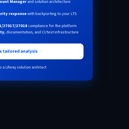
count Manager
and solution architecture
rity response
with backporting to your LTS
01/27017/27018
compliance for the platform
ity
, documentation, and CI/test infrastructure
a tailored analysis
→
o a Liferay solution architect