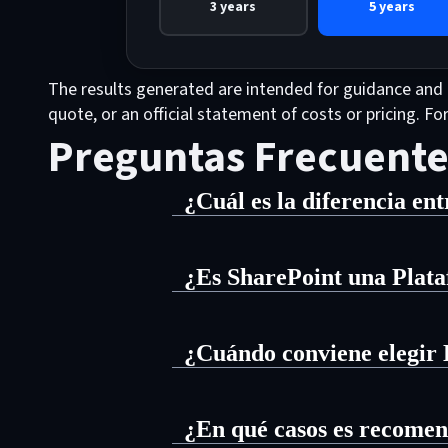
3 years
5 years
The results generated are intended for guidance and i
quote, or an official statement of costs or pricing. F
Preguntas Frecuentes
¿Cuál es la diferencia en
La diferencia entre Liferay DXP y S
colaboración y gestión de document
¿Es SharePoint una Plata
información de forma segura.
No, SharePoint no suele clasificar
Liferay DXP es una Plataforma de Ex
gestión de documentos, la colabora
¿Cuándo conviene elegir
partners, sitios web públicos y expe
Los escenarios de experiencia digi
Las organizaciones pueden optar po
¿En qué casos es recomen