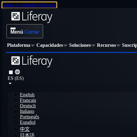
Saltar al contenido principal
Menú
Cerrar
Plataforma
Capacidades
Soluciones
Recursos
Suscri
ES (ES)
English
Français
Deutsch
Italiano
Português
Español
中文
日本語