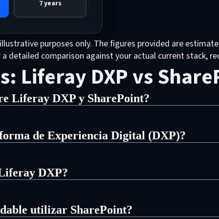
7 years
llustrative purposes only. The figures provided are estimate
or a detailed comparison against your actual current stack, 
: Liferay DXP vs Share
tre Liferay DXP y SharePoint?
harePoint radica en su finalidad principal. Microsoft SharePo
os basada en la web que se utiliza para almacenar, organizar
forma de Experiencia Digital (DXP)?
se como una plataforma de experiencia digital completa. Está
periencia Digital (DXP) diseñada para dar soporte a intranet
ción en contenidos y la comunicación interna dentro de Mic
 Liferay DXP?
riencias dirigidas a múltiples públicos, todo ello dentro de 
tal más complejos pueden requerir herramientas, integracion
r Liferay DXP cuando necesiten ofrecer:
dable utilizar SharePoint?