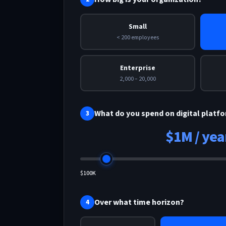
Small
< 200 employees
Enterprise
2,000 – 20,000
What do you spend on digital platf
3
$1M / yea
$100K
Over what time horizon?
4