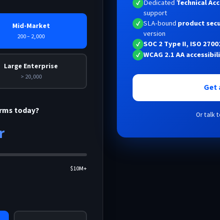
Dedicated
Technical Ac
✓
support
SLA-bound
product secu
✓
Mid-Market
version
200 – 2,000
SOC 2 Type II, ISO 270
✓
WCAG 2.1 AA accessibil
✓
Large Enterprise
> 20,000
Get 
orms today?
Or talk t
r
$10M+