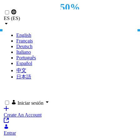
50%
Saltar al contenido principal
ES (ES)
REDUCCIÓN DEL TRÁFICO A LOS SERVIDORES
English
Français
Deutsch
Italiano
Português
Español
中文
日本語
Iniciar sesión
Create An Account
Entrar