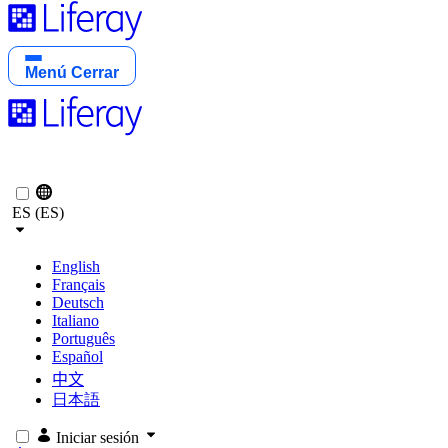
Menú
Cerrar
ES (ES)
English
Français
Deutsch
Italiano
Português
Español
中文
日本語
Iniciar sesión