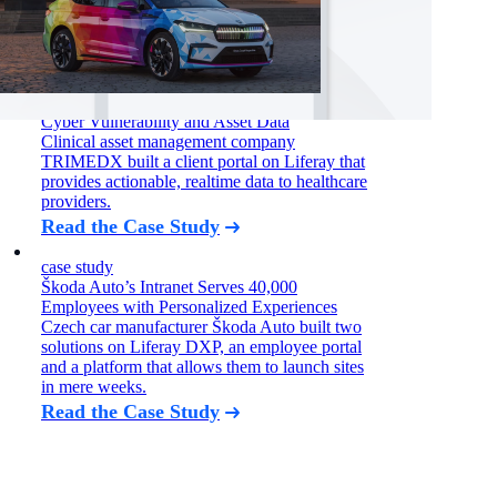
useful treatment information.
Read the Case Study
case study
TRIMEDX Equips Hospitals with Crucial
Cyber Vulnerability and Asset Data
Clinical asset management company
TRIMEDX built a client portal on Liferay that
provides actionable, realtime data to healthcare
providers.
Read the Case Study
case study
Škoda Auto’s Intranet Serves 40,000
Employees with Personalized Experiences
Czech car manufacturer Škoda Auto built two
solutions on Liferay DXP, an employee portal
and a platform that allows them to launch sites
in mere weeks.
Read the Case Study