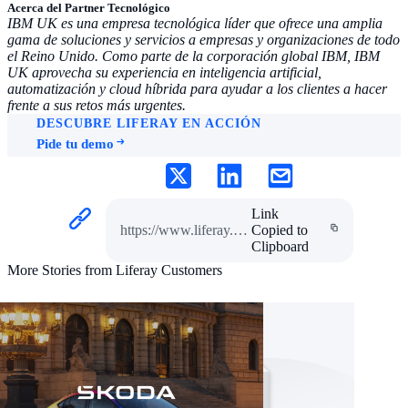
Acerca del Partner Tecnológico
IBM UK es una empresa tecnológica líder que ofrece una amplia
gama de soluciones y servicios a empresas y organizaciones de todo
el Reino Unido. Como parte de la corporación global IBM, IBM
UK aprovecha su experiencia en inteligencia artificial,
automatización y cloud híbrida para ayudar a los clientes a hacer
frente a sus retos más urgentes.
DESCUBRE LIFERAY EN ACCIÓN
Pide tu demo
Link
https://www.liferay.com/es/resources/case-studies/nhs
Copied to
Clipboard
More Stories from Liferay Customers
case study
Vivisol Improved the Digital Experience for
Their Customers with New Client Portals
Home care group Vivisol uses their Liferay
solution to provide high-quality digital care,
guaranteeing all users access to their data and