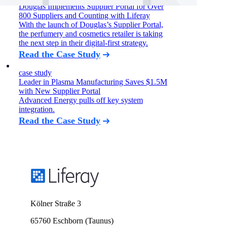
Douglas Implements Supplier Portal for Over
800 Suppliers and Counting with Liferay
With the launch of Douglas’s Supplier Portal,
the perfumery and cosmetics retailer is taking
the next step in their digital-first strategy.
Read the Case Study
case study
Leader in Plasma Manufacturing Saves $1.5M
with New Supplier Portal
Advanced Energy pulls off key system
integration.
Read the Case Study
Kölner Straße 3
65760 Eschborn (Taunus)