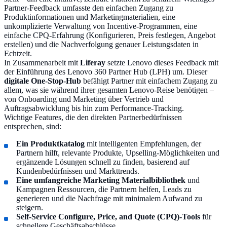
Partner-Feedback umfasste den einfachen Zugang zu
Produktinformationen und Marketingmaterialien, eine
unkomplizierte Verwaltung von Incentive-Programmen, eine
einfache CPQ-Erfahrung (Konfigurieren, Preis festlegen, Angebot
erstellen) und die Nachverfolgung genauer Leistungsdaten in
Echtzeit.
In Zusammenarbeit mit
Liferay
setzte Lenovo dieses Feedback mit
der Einführung des Lenovo 360 Partner Hub (LPH) um. Dieser
digitale One-Stop-Hub
befähigt Partner mit einfachem Zugang zu
allem, was sie während ihrer gesamten Lenovo-Reise benötigen –
von Onboarding und Marketing über Vertrieb und
Auftragsabwicklung bis hin zum Performance-Tracking.
Wichtige Features, die den direkten Partnerbedürfnissen
entsprechen, sind:
Ein Produktkatalog
mit intelligenten Empfehlungen, der
Partnern hilft, relevante Produkte, Upselling-Möglichkeiten und
ergänzende Lösungen schnell zu finden, basierend auf
Kundenbedürfnissen und Markttrends.
Eine umfangreiche Marketing Materialbibliothek
und
Kampagnen Ressourcen, die Partnern helfen, Leads zu
generieren und die Nachfrage mit minimalem Aufwand zu
steigern.
Self-Service Configure, Price, and Quote (CPQ)-Tools
für
schnellere Geschäftsabschlüsse.