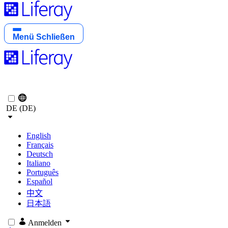
Menü
Schließen
DE (DE)
English
Français
Deutsch
Italiano
Português
Español
中文
日本語
Anmelden