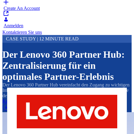
Create An Account
Anmelden
Kontaktieren Sie uns
CASE STUDY | 12 MINUTE READ
Der Lenovo 360 Partner Hub:
Zentralisierung für ein
optimales Partner-Erlebnis
Der Lenovo 360 Partner Hub vereinfacht den Zugang zu wichtigen
Informationen. Das Ergebnis: höhere Partnerzufriedenheit und eine
deutliche Umsatzsteigerung.
Key Metrics