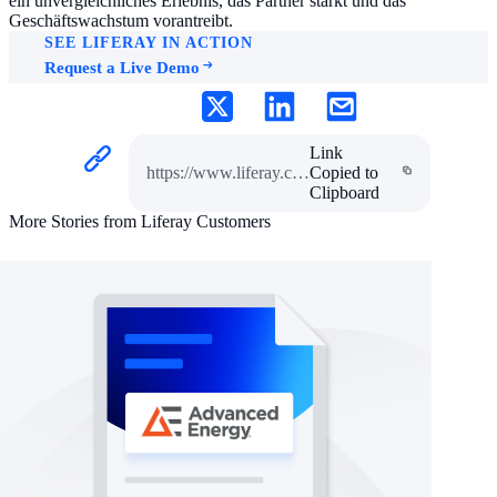
ein unvergleichliches Erlebnis, das Partner stärkt und das
Geschäftswachstum vorantreibt.
SEE LIFERAY IN ACTION
Request a Live Demo
Link
https://www.liferay.com/de/resources/case-studies/lenovo
Copied to
Clipboard
More Stories from Liferay Customers
case study
Sigla Simplifies Client Loan Process with
New Liferay Partner Portal
Sigla serves both employees and retirees with
the goal of guaranteeing affordable and
responsible credit to enable customers to meet
their daily expenses sustainably and improve
their quality of life.
Read the Case Study
case study