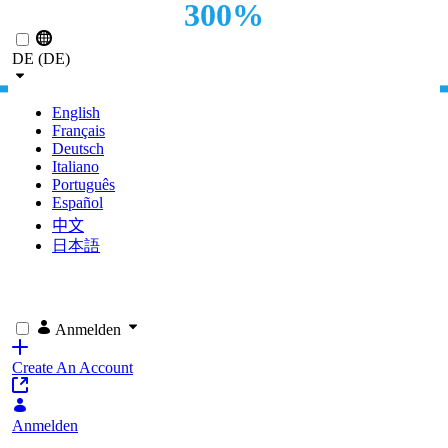
300%
Zum Hauptinhalt springen
MEHR SEITENAUFRUFE
DE (DE)
English
Français
Deutsch
Italiano
Português
Español
中文
日本語
Anmelden
Create An Account
Anmelden