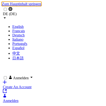
Zum Hauptinhalt springen
DE (DE)
English
Français
Deutsch
Italiano
Português
Español
中文
日本語
Anmelden
Create An Account
Anmelden