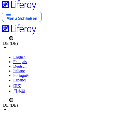
Menü
Schließen
DE (DE)
English
Français
Deutsch
Italiano
Português
Español
中文
日本語
DE (DE)