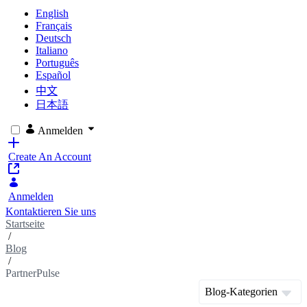
English
Français
Deutsch
Italiano
Português
Español
中文
日本語
Anmelden
Create An Account
Anmelden
Kontaktieren Sie uns
Startseite
/
Blog
/
PartnerPulse
Blog-Kategorien