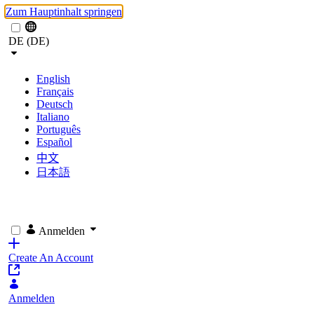
Zum Hauptinhalt springen
DE (DE)
English
Français
Deutsch
Italiano
Português
Español
中文
日本語
Anmelden
Create An Account
Anmelden