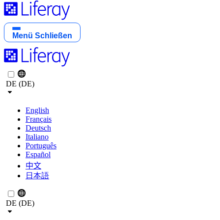
Menü
Schließen
DE (DE)
English
Français
Deutsch
Italiano
Português
Español
中文
日本語
DE (DE)