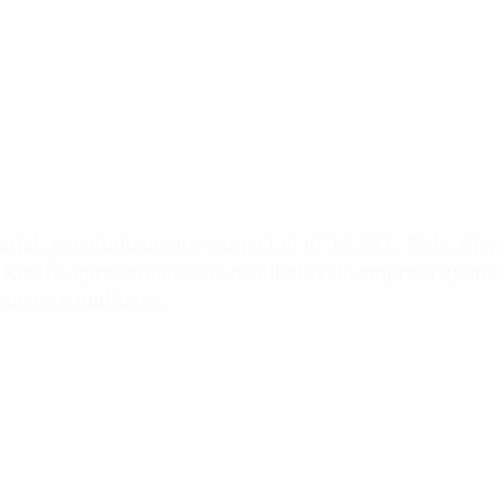
sparência salarial e d
a Liferay Latin Amer
larial, em alinhamento com a Lei nº 14.611. Nele, dis
 Recife, apresentando os resultados da empresa quant
homens e mulheres.