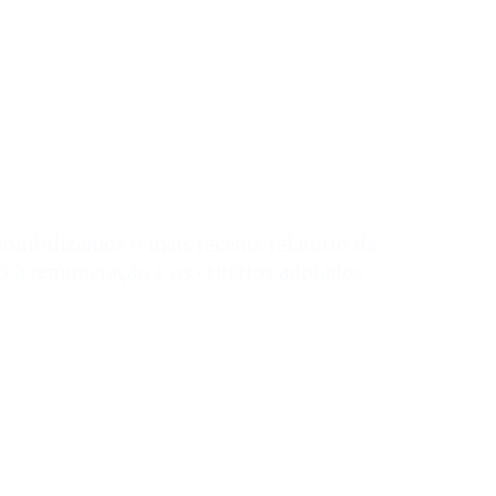
e critérios
ica Ltda.
ponibilizamos o mais recente relatório de
o à remuneração e os critérios adotados