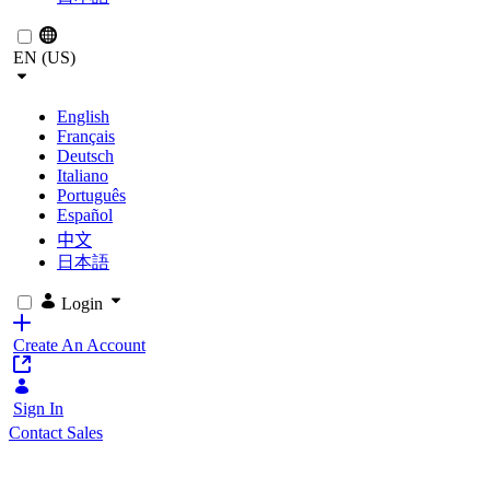
EN (US)
English
Français
Deutsch
Italiano
Português
Español
中文
日本語
Login
Create An Account
Sign In
Contact Sales