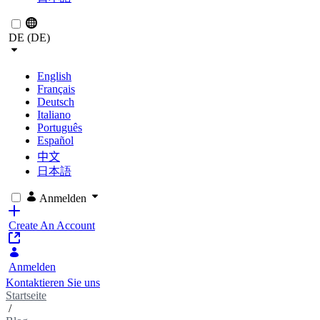
DE (DE)
English
Français
Deutsch
Italiano
Português
Español
中文
日本語
Anmelden
Create An Account
Anmelden
Kontaktieren Sie uns
Startseite
/