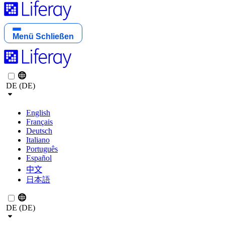
Menü
Schließen
DE (DE)
English
Français
Deutsch
Italiano
Português
Español
中文
日本語
DE (DE)