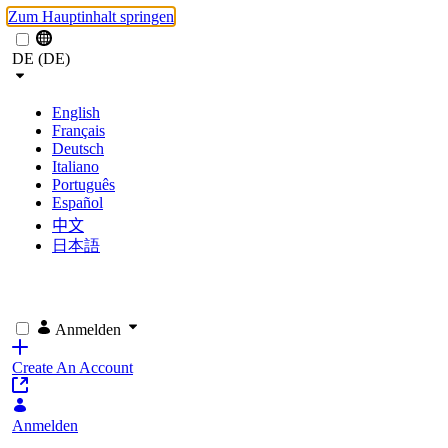
Zum Hauptinhalt springen
DE (DE)
English
Français
Deutsch
Italiano
Português
Español
中文
日本語
Anmelden
Create An Account
Anmelden