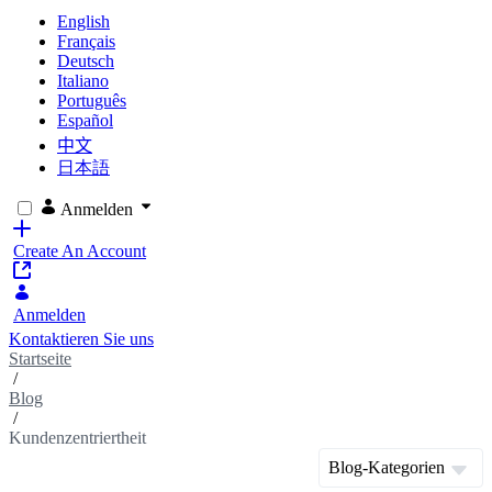
English
Français
Deutsch
Italiano
Português
Español
中文
日本語
Anmelden
Create An Account
Anmelden
Kontaktieren Sie uns
Startseite
/
Blog
/
Kundenzentriertheit
Blog-Kategorien